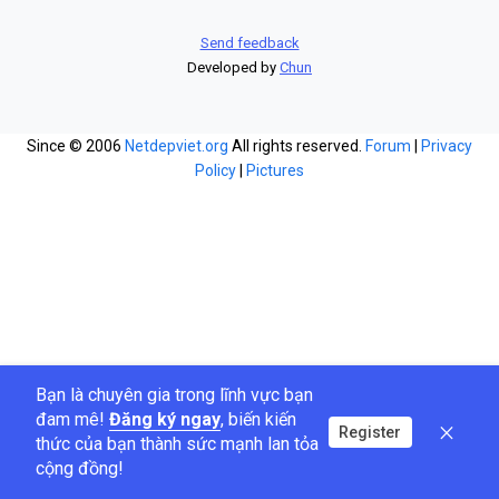
Send feedback
Developed by
Chun
Since © 2006
Netdepviet.org
All rights reserved.
Forum
|
Privacy
Policy
|
Pictures
Bạn là chuyên gia trong lĩnh vực bạn
đam mê!
Đăng ký ngay
, biến kiến
Register
thức của bạn thành sức mạnh lan tỏa
cộng đồng!