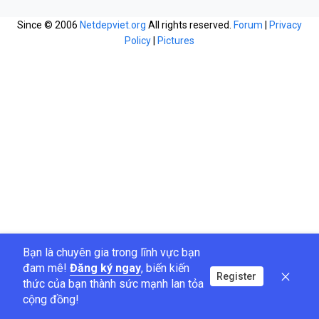
Since © 2006
Netdepviet.org
All rights reserved.
Forum
|
Privacy
Policy
|
Pictures
Bạn là chuyên gia trong lĩnh vực bạn
đam mê!
Đăng ký ngay
, biến kiến
Register
thức của bạn thành sức mạnh lan tỏa
cộng đồng!