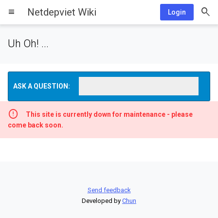
Netdepviet Wiki
menu
Login
Uh Oh! ...
ASK A QUESTION:
This site is currently down for maintenance - please
come back soon.
Send feedback
Developed by
Chun