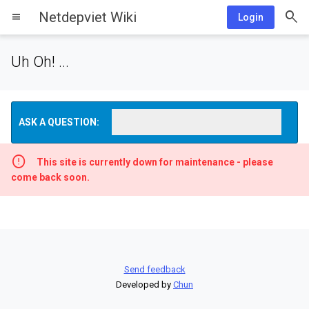
Netdepviet Wiki
menu
Login
Uh Oh! ...
ASK A QUESTION:
This site is currently down for maintenance - please
come back soon.
Send feedback
Developed by
Chun