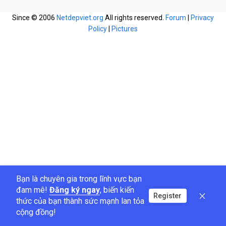
Since © 2006
Netdepviet.org
All rights reserved.
Forum
|
Privacy
Policy
|
Pictures
Bạn là chuyên gia trong lĩnh vực bạn
đam mê!
Đăng ký ngay
, biến kiến
Register
thức của bạn thành sức mạnh lan tỏa
cộng đồng!