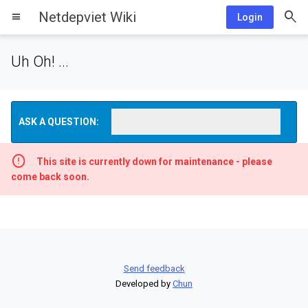
Netdepviet Wiki
menu
Login
Uh Oh! ...
ASK A QUESTION:
This site is currently down for maintenance - please
come back soon.
Send feedback
Developed by
Chun