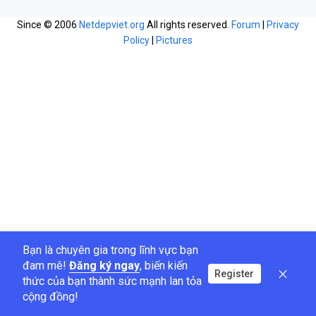
Since © 2006
Netdepviet.org
All rights reserved.
Forum
|
Privacy
Policy
|
Pictures
Bạn là chuyên gia trong lĩnh vực bạn
đam mê!
Đăng ký ngay
, biến kiến
Register
thức của bạn thành sức mạnh lan tỏa
cộng đồng!