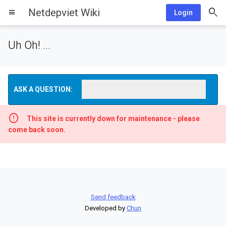
Netdepviet Wiki
menu
Login
Uh Oh! ...
ASK A QUESTION:
This site is currently down for maintenance - please
come back soon.
Send feedback
Developed by
Chun