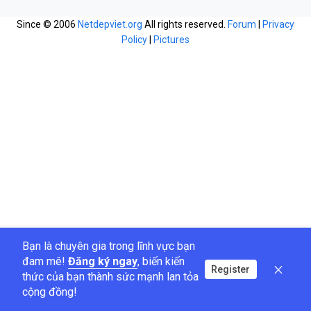
Since © 2006
Netdepviet.org
All rights reserved.
Forum
|
Privacy
Policy
|
Pictures
Bạn là chuyên gia trong lĩnh vực bạn
đam mê!
Đăng ký ngay
, biến kiến
Register
thức của bạn thành sức mạnh lan tỏa
cộng đồng!