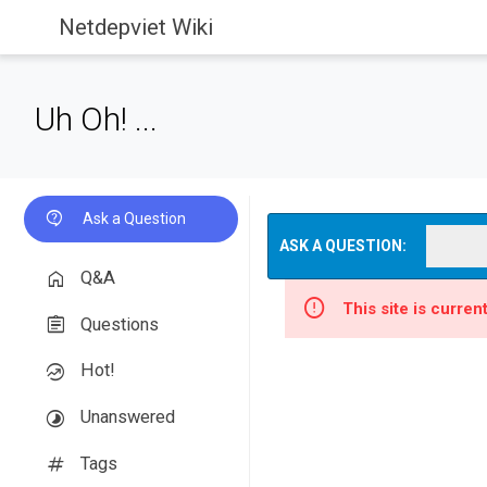
Netdepviet Wiki
Uh Oh! ...
Ask a Question
ASK A QUESTION:
Q&A
This site is curre
Questions
Hot!
Unanswered
Tags