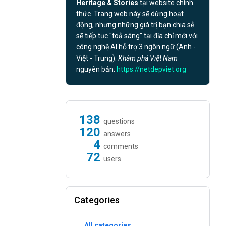
Heritage & Stories
tại website chính
thức. Trang web này sẽ dừng hoạt
động, nhưng những giá trị bạn chia sẻ
sẽ tiếp tục "toả sáng" tại địa chỉ mới với
công nghệ AI hỗ trợ 3 ngôn ngữ (Anh -
Việt - Trung).
Khám phá Việt Nam
nguyên bản:
https://netdepviet.org
138
questions
120
answers
4
comments
72
users
Categories
All categories