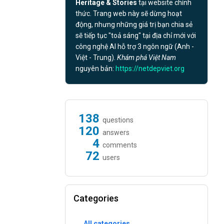
Heritage & Stories
tại website chính
thức. Trang web này sẽ dừng hoạt
động, nhưng những giá trị bạn chia sẻ
sẽ tiếp tục "toả sáng" tại địa chỉ mới với
công nghệ AI hỗ trợ 3 ngôn ngữ (Anh -
Việt - Trung).
Khám phá Việt Nam
nguyên bản:
https://netdepviet.org
138
questions
120
answers
4
comments
72
users
Categories
All categories