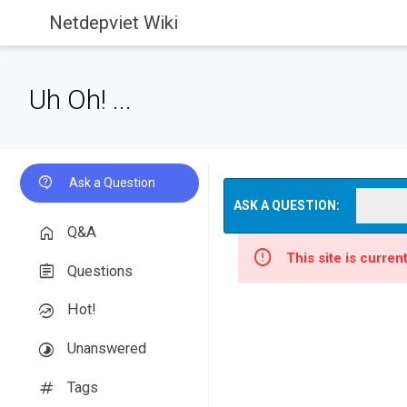
Netdepviet Wiki
Uh Oh! ...
Ask a Question
ASK A QUESTION:
Q&A
This site is curre
Questions
Hot!
Unanswered
Tags