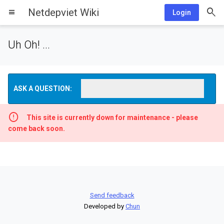
Netdepviet Wiki
menu
Login
Uh Oh! ...
ASK A QUESTION:
This site is currently down for maintenance - please
come back soon.
Send feedback
Developed by
Chun