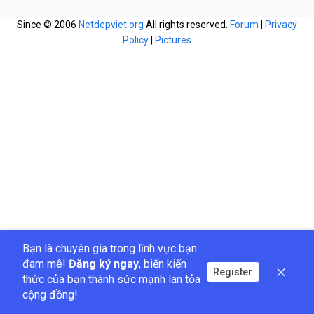
Since © 2006
Netdepviet.org
All rights reserved.
Forum
|
Privacy
Policy
|
Pictures
Bạn là chuyên gia trong lĩnh vực bạn
đam mê!
Đăng ký ngay
, biến kiến
Register
thức của bạn thành sức mạnh lan tỏa
cộng đồng!