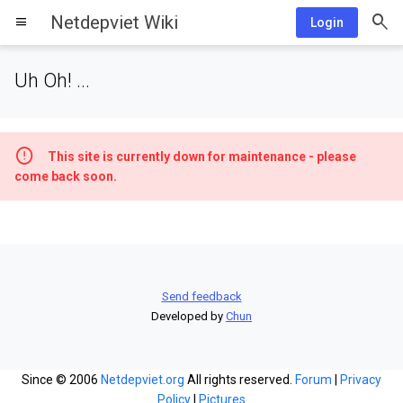
Netdepviet Wiki
menu
Login
Uh Oh! ...
This site is currently down for maintenance - please
come back soon.
Send feedback
Developed by
Chun
Since © 2006
Netdepviet.org
All rights reserved.
Forum
|
Privacy
Policy
|
Pictures