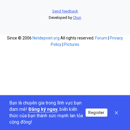
Send feedback
Developed by
Chun
Since © 2006
Netdepviet.org
All rights reserved.
Forum
|
Privacy
Policy
|
Pictures
Bạn là chuyên gia trong lĩnh vực bạn
đam mê!
Đăng ký ngay
, biến kiến
Register
thức của bạn thành sức mạnh lan tỏa
cộng đồng!