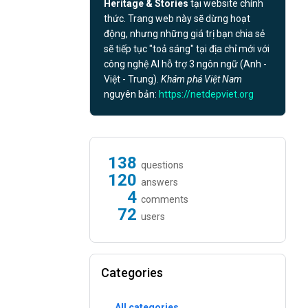
Heritage & Stories
tại website chính
thức. Trang web này sẽ dừng hoạt
động, nhưng những giá trị bạn chia sẻ
sẽ tiếp tục "toả sáng" tại địa chỉ mới với
công nghệ AI hỗ trợ 3 ngôn ngữ (Anh -
Việt - Trung).
Khám phá Việt Nam
nguyên bản:
https://netdepviet.org
138
questions
120
answers
4
comments
72
users
Categories
All categories