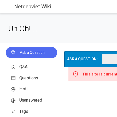
Netdepviet Wiki
Uh Oh! ...
Ask a Question
ASK A QUESTION:
Q&A
This site is curre
Questions
Hot!
Unanswered
Tags