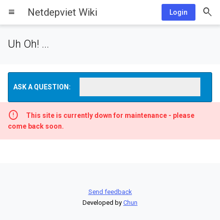
Netdepviet Wiki
menu
Login
Uh Oh! ...
ASK A QUESTION:
This site is currently down for maintenance - please
come back soon.
Send feedback
Developed by
Chun