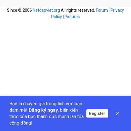
Since © 2006
Netdepviet.org
All rights reserved.
Forum
|
Privacy
Policy
|
Pictures
Bạn là chuyên gia trong lĩnh vực bạn
đam mê!
Đăng ký ngay
, biến kiến
Register
thức của bạn thành sức mạnh lan tỏa
cộng đồng!