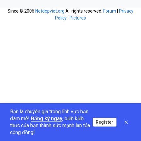
Since © 2006
Netdepviet.org
All rights reserved.
Forum
|
Privacy
Policy
|
Pictures
Bạn là chuyên gia trong lĩnh vực bạn
đam mê!
Đăng ký ngay
, biến kiến
Register
thức của bạn thành sức mạnh lan tỏa
cộng đồng!