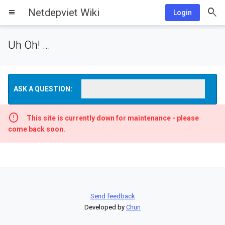
Netdepviet Wiki
menu
Login
Uh Oh! ...
ASK A QUESTION:
This site is currently down for maintenance - please
come back soon.
Send feedback
Developed by
Chun