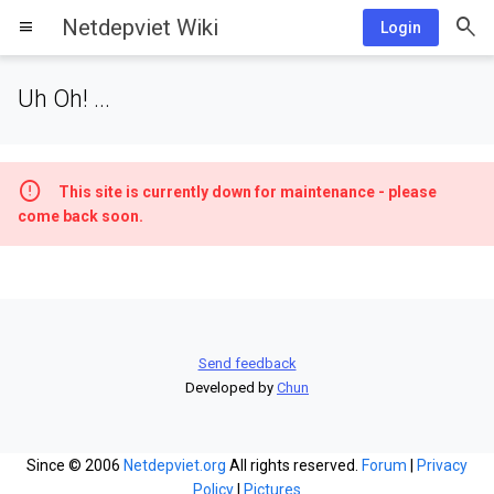
Netdepviet Wiki
menu
Login
Uh Oh! ...
This site is currently down for maintenance - please
come back soon.
Send feedback
Developed by
Chun
Since © 2006
Netdepviet.org
All rights reserved.
Forum
|
Privacy
Policy
|
Pictures