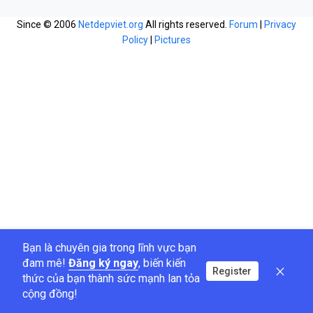
Since © 2006
Netdepviet.org
All rights reserved.
Forum
|
Privacy
Policy
|
Pictures
Bạn là chuyên gia trong lĩnh vực bạn
đam mê!
Đăng ký ngay
, biến kiến
Register
thức của bạn thành sức mạnh lan tỏa
cộng đồng!