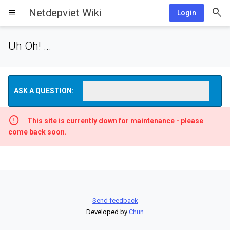
Netdepviet Wiki
menu
Login
Uh Oh! ...
ASK A QUESTION:
This site is currently down for maintenance - please
come back soon.
Send feedback
Developed by
Chun