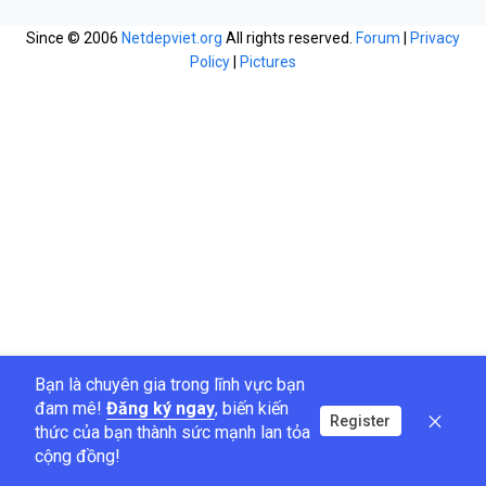
Since © 2006
Netdepviet.org
All rights reserved.
Forum
|
Privacy
Policy
|
Pictures
Bạn là chuyên gia trong lĩnh vực bạn
đam mê!
Đăng ký ngay
, biến kiến
Register
thức của bạn thành sức mạnh lan tỏa
cộng đồng!