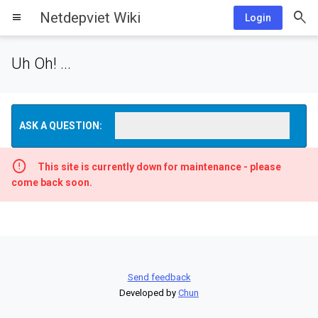
Netdepviet Wiki
menu
Login
Uh Oh! ...
ASK A QUESTION:
This site is currently down for maintenance - please
come back soon.
Send feedback
Developed by
Chun