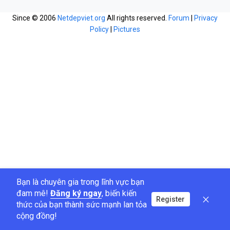
Since © 2006
Netdepviet.org
All rights reserved.
Forum
|
Privacy
Policy
|
Pictures
Bạn là chuyên gia trong lĩnh vực bạn
đam mê!
Đăng ký ngay
, biến kiến
Register
thức của bạn thành sức mạnh lan tỏa
cộng đồng!