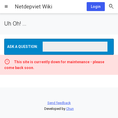
Netdepviet Wiki
menu
Login
Uh Oh! ...
ASK A QUESTION:
This site is currently down for maintenance - please
come back soon.
Send feedback
Developed by
Chun