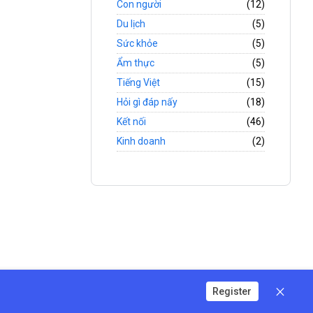
Con người
(12)
Du lịch
(5)
Sức khỏe
(5)
Ẩm thực
(5)
Tiếng Việt
(15)
Hỏi gì đáp nấy
(18)
Kết nối
(46)
Kinh doanh
(2)
Register