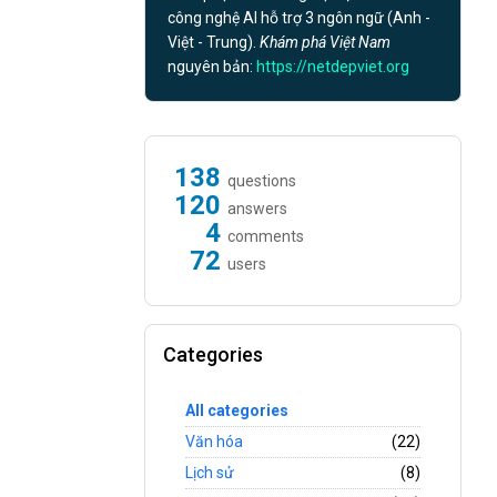
công nghệ AI hỗ trợ 3 ngôn ngữ (Anh -
Việt - Trung).
Khám phá Việt Nam
nguyên bản:
https://netdepviet.org
138
questions
120
answers
4
comments
72
users
Categories
All categories
Văn hóa
(22)
Lịch sử
(8)