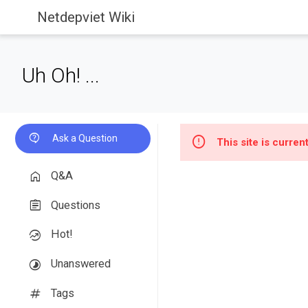
Netdepviet Wiki
Uh Oh! ...
Ask a Question
This site is curre
Q&A
Questions
Hot!
Unanswered
Tags