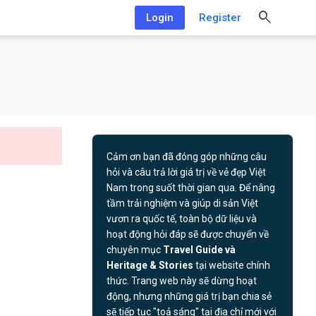
Login
Register
Cảm ơn bạn đã đóng góp những câu
hỏi và câu trả lời giá trị về vẻ đẹp Việt
Nam trong suốt thời gian qua. Để nâng
tầm trải nghiệm và giúp di sản Việt
vươn ra quốc tế, toàn bộ dữ liệu và
hoạt động hỏi đáp sẽ được chuyển về
chuyên mục
Travel Guide và
Heritage & Stories
tại website chính
thức. Trang web này sẽ dừng hoạt
động, nhưng những giá trị bạn chia sẻ
sẽ tiếp tục "toả sáng" tại địa chỉ mới với