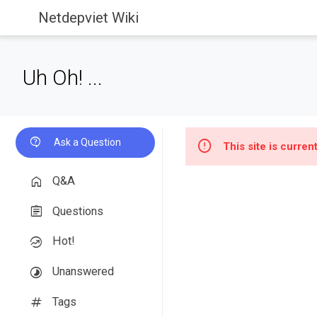
Netdepviet Wiki
Uh Oh! ...
Ask a Question
This site is curre
Q&A
Questions
Hot!
Unanswered
Tags