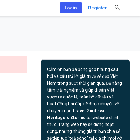
Login
Register
Cảm ơn bạn đã đóng góp những câu
hỏi và câu trả lời giá trị về vẻ đẹp Việt
Nam trong suốt thời gian qua. Để nâng
tầm trải nghiệm và giúp di sản Việt
vươn ra quốc tế, toàn bộ dữ liệu và
hoạt động hỏi đáp sẽ được chuyển về
chuyên mục
Travel Guide và
Heritage & Stories
tại website chính
thức. Trang web này sẽ dừng hoạt
động, nhưng những giá trị bạn chia sẻ
sẽ tiếp tục "toả sáng" tại địa chỉ mới với