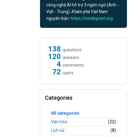
công nghệ AI hỗ trợ 3 ngôn ngữ (Anh -
Việt - Trung).
Khám phá Việt Nam
nguyên bản:
https://netdepviet.org
138
questions
120
answers
4
comments
72
users
Categories
All categories
Văn hóa
(22)
Lịch sử
(8)