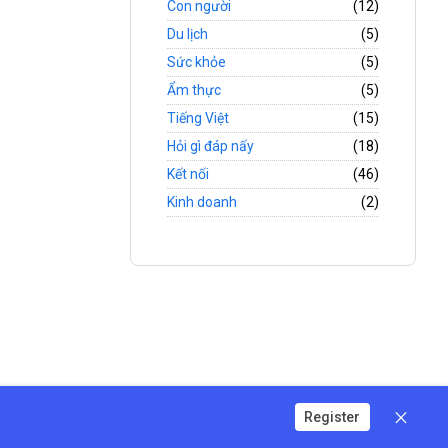
Con người
(12)
Du lịch
(5)
Sức khỏe
(5)
Ẩm thực
(5)
Tiếng Việt
(15)
Hỏi gì đáp nấy
(18)
Kết nối
(46)
Kinh doanh
(2)
Register