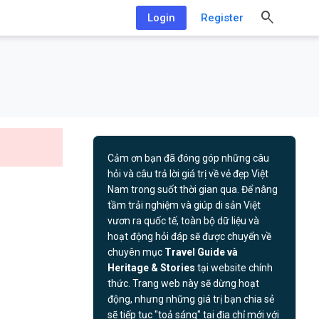
Login
Register
Cảm ơn bạn đã đóng góp những câu
hỏi và câu trả lời giá trị về vẻ đẹp Việt
Nam trong suốt thời gian qua. Để nâng
tầm trải nghiệm và giúp di sản Việt
vươn ra quốc tế, toàn bộ dữ liệu và
hoạt động hỏi đáp sẽ được chuyển về
chuyên mục
Travel Guide và
Heritage & Stories
tại website chính
thức. Trang web này sẽ dừng hoạt
động, nhưng những giá trị bạn chia sẻ
sẽ tiếp tục "toả sáng" tại địa chỉ mới với