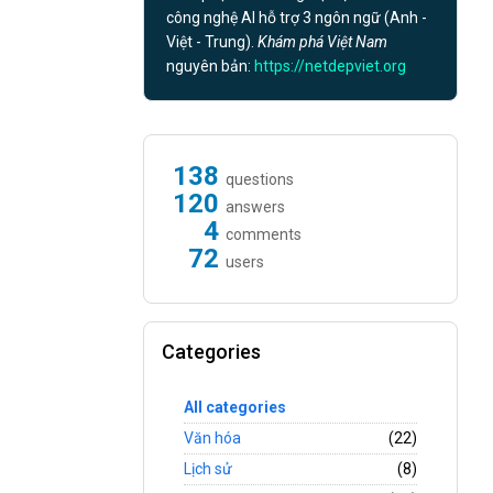
công nghệ AI hỗ trợ 3 ngôn ngữ (Anh -
Việt - Trung).
Khám phá Việt Nam
nguyên bản:
https://netdepviet.org
138
questions
120
answers
4
comments
72
users
Categories
All categories
Văn hóa
(22)
Lịch sử
(8)