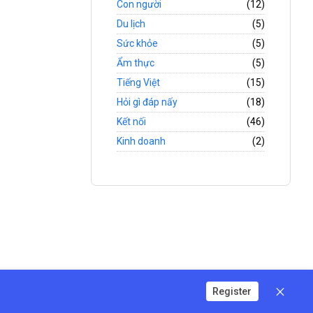
Con người
(12)
Du lịch
(5)
Sức khỏe
(5)
Ẩm thực
(5)
Tiếng Việt
(15)
Hỏi gì đáp nấy
(18)
Kết nối
(46)
Kinh doanh
(2)
Register