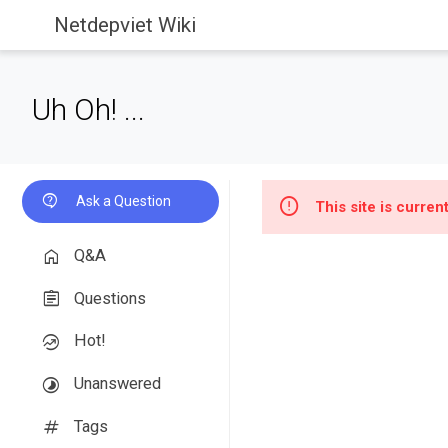
Netdepviet Wiki
Uh Oh! ...
Ask a Question
This site is curre
Q&A
Questions
Hot!
Unanswered
Tags